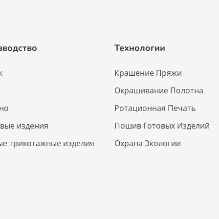
зводство
Технологии
к
Крашение Пряжи
а
Окрашивание Полотна
но
Ротационная Печать
вые издения
Пошив Готовых Изделий
ые трикотажные изделия
Охрана Экологии