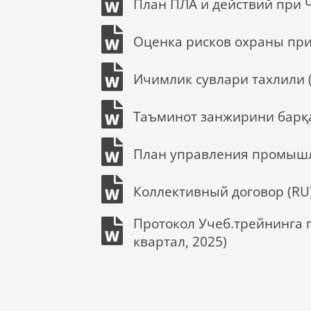
План ПЛА и действий при 
Оценка рисков охраны пр
Ичимлик сувлари тахлили 
Таъминот занжирини барқ
План управления промышле
Коллективный договор (RU
Протокол Учеб.трейнинга п
квартал, 2025)