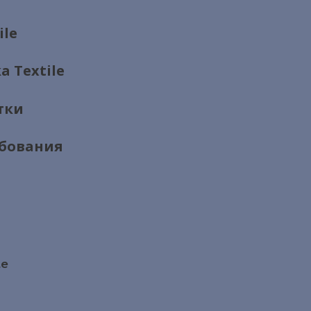
ile
 Textile
тки
ебования
le