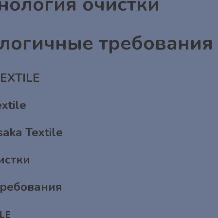
хнология очистки
кологичные требования
TEXTILE
xtile
ka Textile
истки
требования
LE