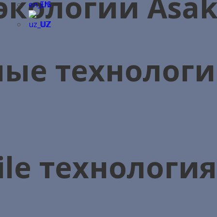
экологии Asaka
EN
UZ
ые технологи
ile технологи