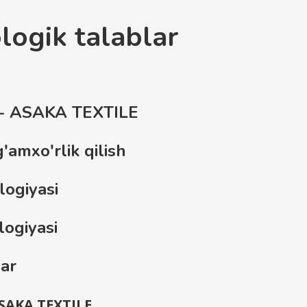
logik talablar
h - ASAKA TEXTILE
'amxo'rlik qilish
logiyasi
logiyasi
lar
ASAKA TEXTILE