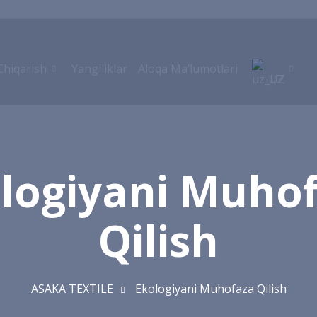
Chiqarish
Yangiliklar
Aloqa Ma’lumotlari
UZ
RU
logiyani Muho
EN
Qilish
ASAKA TEXTILE
Ekologiyani Muhofaza Qilish