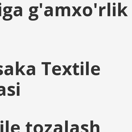
iga g'amxo'rlik
saka Textile
asi
ile tozalash