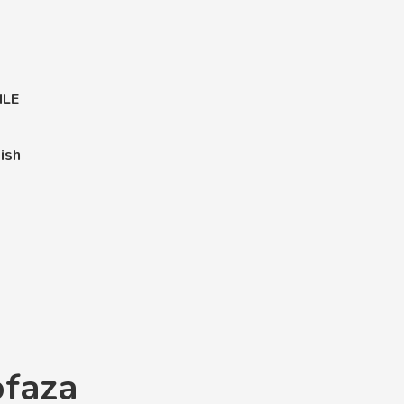
ILE
ish
ofaza