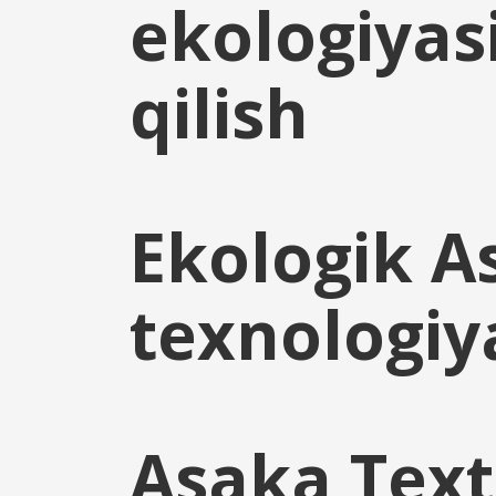
ekologiyas
qilish
Ekologik A
texnologiy
Asaka Text