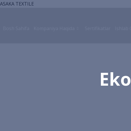
ASAKA TEXTILE
Bosh Sahifa
Kompaniya Haqida
Sertifikatlar
Ishlab 
Eko